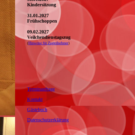
Kindersitzung
31.01.2027
Frühschoppen
09.02.2027
Veilchendienstagszug
(
Hinweise für Zugteilnehmer
)
Terminanfrage
Kontakt
Gästebuch
Datenschutzerklärung