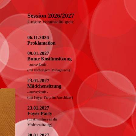
Session 2026/2027
Unsere Veranstaltungen:
06.11.2026
Proklamation
09.01.2027
Bunte Kostümsitzung
- ausverkauft -
(mit vorherigem Mittagessen)
23.01.2027
Mädchensitzung
- ausverkauft -
(mit Foyer-Party im Anschluss)
23.01.2027
Foyer-Party
(im Anschluss an die
Mädchensitzung)
30.01.2027