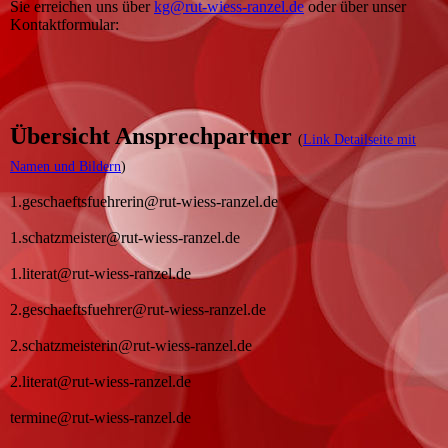
Sie erreichen uns über
kg@rut-wiess-ranzel.de
oder über unser
Kontaktformular:
Übersicht Ansprechpartner
(
Link Detailseite mit
Namen und Bildern
)
1.geschaeftsfuehrerin@rut-wiess-ranzel.de
1.schatzmeister@rut-wiess-ranzel.de
1.literat@rut-wiess-ranzel.de
2.geschaeftsfuehrer@rut-wiess-ranzel.de
2.schatzmeisterin@rut-wiess-ranzel.de
2.literat@rut-wiess-ranzel.de
termine@rut-wiess-ranzel.de