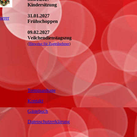
Kindersitzung
31.01.2027
serer
Frühschoppen
09.02.2027
Veilchendienstagszug
(
Hinweise für Zugteilnehmer
)
Terminanfrage
Kontakt
Gästebuch
Datenschutzerklärung