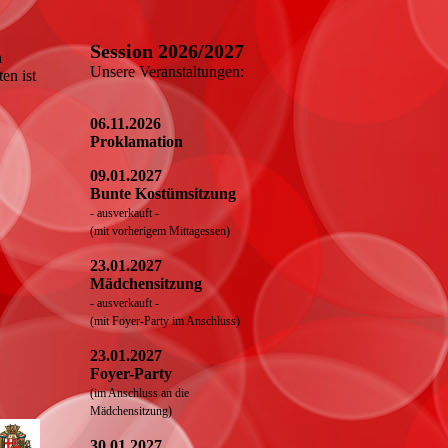
Session 2026/2027
n
Unsere Veranstaltungen:
en ist
06.11.2026
Proklamation
09.01.2027
Bunte Kostümsitzung
- ausverkauft -
(mit vorherigem Mittagessen)
23.01.2027
Mädchensitzung
- ausverkauft -
(mit Foyer-Party im Anschluss)
23.01.2027
Foyer-Party
(im Anschluss an die
Mädchensitzung)
30.01.2027