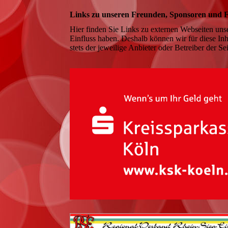
Links zu unseren Freunden, Sponsoren und 
Hier finden Sie Links zu externen Webseiten uns
Einfluss haben. Deshalb können wir für diese Inh
stets der jeweilige Anbieter oder Betreiber der Se