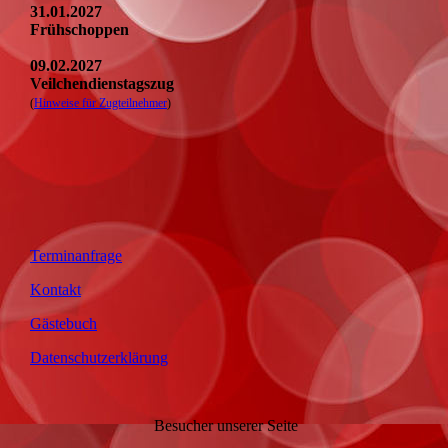
31.01.2027
Frühschoppen
09.02.2027
Veilchendienstagszug
(
Hinweise für Zugteilnehmer
)
Terminanfrage
Kontakt
Gästebuch
Datenschutzerklärung
Besucher unserer Seite