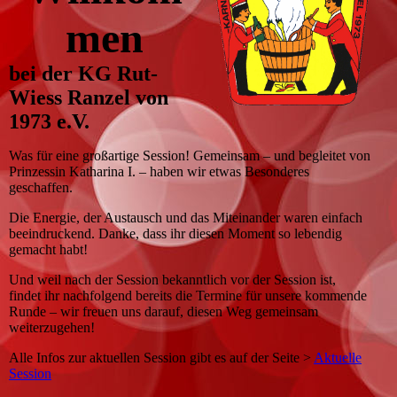
men
bei der KG Rut-
Wiess Ranzel von
1973 e.V.
Was für eine großartige Session! Gemeinsam – und begleitet von
Prinzessin Katharina I. – haben wir etwas Besonderes
geschaffen.
Die Energie, der Austausch und das Miteinander waren einfach
beeindruckend. Danke, dass ihr diesen Moment so lebendig
gemacht habt!
Und weil nach der Session bekanntlich vor der Session ist,
findet ihr nachfolgend bereits die Termine für unsere kommende
Runde – wir freuen uns darauf, diesen Weg gemeinsam
weiterzugehen!
Alle Infos zur aktuellen Session gibt es auf der Seite >
Aktuelle
Session