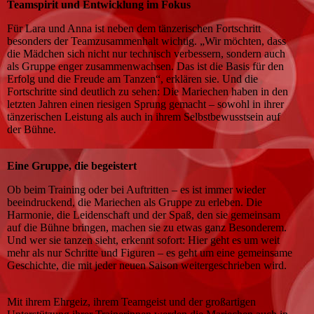
Teamspirit und Entwicklung im Fokus
Für Lara und Anna ist neben dem tänzerischen Fortschritt
besonders der Teamzusammenhalt wichtig. „Wir möchten, dass
die Mädchen sich nicht nur technisch verbessern, sondern auch
als Gruppe enger zusammenwachsen. Das ist die Basis für den
Erfolg und die Freude am Tanzen“, erklären sie. Und die
Fortschritte sind deutlich zu sehen: Die Mariechen haben in den
letzten Jahren einen riesigen Sprung gemacht – sowohl in ihrer
tänzerischen Leistung als auch in ihrem Selbstbewusstsein auf
der Bühne.
Eine Gruppe, die begeistert
Ob beim Training oder bei Auftritten – es ist immer wieder
beeindruckend, die Mariechen als Gruppe zu erleben. Die
Harmonie, die Leidenschaft und der Spaß, den sie gemeinsam
auf die Bühne bringen, machen sie zu etwas ganz Besonderem.
Und wer sie tanzen sieht, erkennt sofort: Hier geht es um weit
mehr als nur Schritte und Figuren – es geht um eine gemeinsame
Geschichte, die mit jeder neuen Saison weitergeschrieben wird.
Mit ihrem Ehrgeiz, ihrem Teamgeist und der großartigen