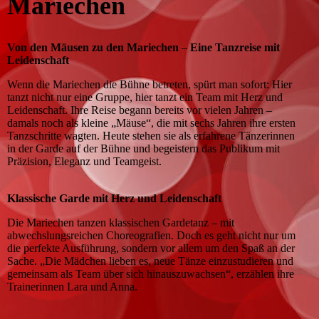
Mariechen
Von den Mäusen zu den Mariechen
–
Eine Tanzreise mit
Leidenschaft
Wenn die Mariechen die Bühne betreten, spürt man sofort: Hier
tanzt nicht nur eine Gruppe, hier tanzt ein Team mit Herz und
Leidenschaft. Ihre Reise begann bereits vor vielen Jahren –
damals noch als kleine „Mäuse“, die mit sechs Jahren ihre ersten
Tanzschritte wagten. Heute stehen sie als erfahrene Tänzerinnen
in der Garde auf der Bühne und begeistern das Publikum mit
Präzision, Eleganz und Teamgeist.
Klassische Garde mit Herz und Leidenschaft
Die Mariechen tanzen klassischen Gardetanz – mit
abwechslungsreichen Choreografien. Doch es geht nicht nur um
die perfekte Ausführung, sondern vor allem um den Spaß an der
Sache. „Die Mädchen lieben es, neue Tänze einzustudieren und
gemeinsam als Team über sich hinauszuwachsen“, erzählen ihre
Trainerinnen Lara und Anna.